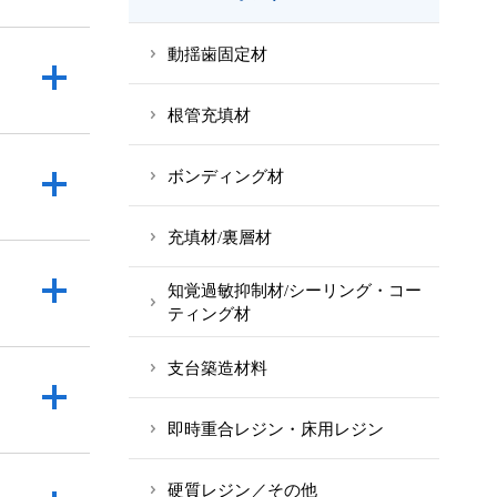
動揺歯固定材
根管充填材
ボンディング材
充填材/裏層材
知覚過敏抑制材/シーリング・コー
ティング材
支台築造材料
即時重合レジン・床用レジン
硬質レジン／その他