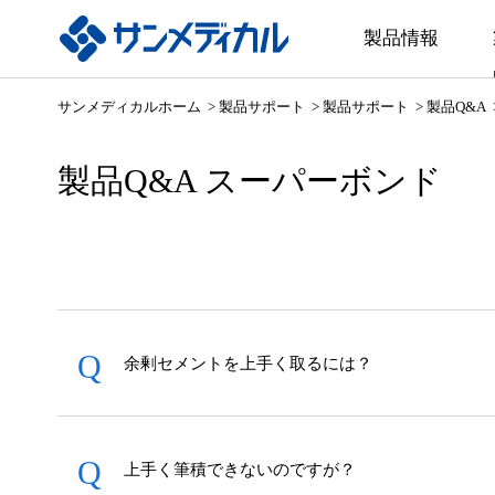
製品情報
本
サンメディカルホーム
製品サポート
製品サポート
製品Q&A
文
と
製品Q&A スーパーボンド
グ
ロ
ー
バ
ル
メ
ニ
余剰セメントを上手く取るには？
ュ
ー・
サ
上手く筆積できないのですが？
イ