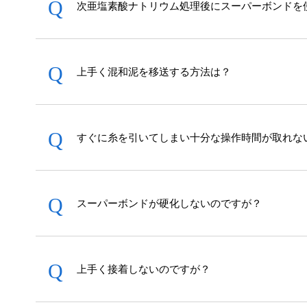
次亜塩素酸ナトリウム処理後にスーパーボンドを
め
の
ナ
上手く混和泥を移送する方法は？
ビ
ゲ
ー
シ
すぐに糸を引いてしまい十分な操作時間が取れな
ョ
ン
ス
キ
スーパーボンドが硬化しないのですが？
ッ
プ
で
上手く接着しないのですが？
す。