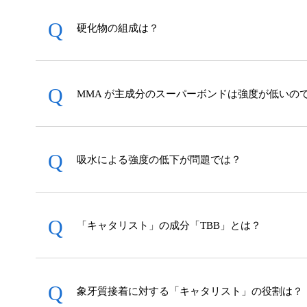
本
文
硬化物の組成は？
へ
ジ
ャ
ン
プ
MMA が主成分のスーパーボンドは強度が低いの
グ
ロ
ー
バ
吸水による強度の低下が問題では？
ル
メ
ニ
ュ
ー
「キャタリスト」の成分「TBB」とは？
へ
ジ
ャ
ン
象牙質接着に対する「キャタリスト」の役割は？
プ