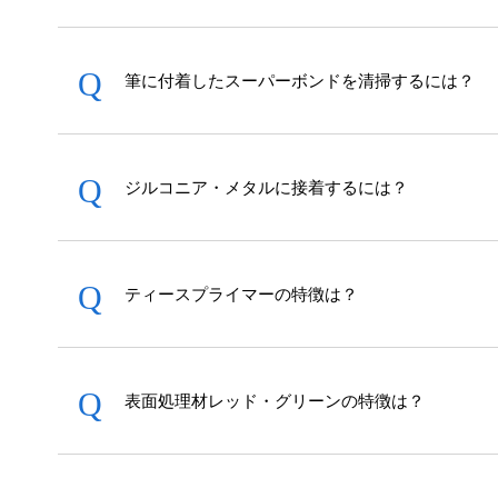
ド
メ
ニ
筆に付着したスーパーボンドを清掃するには？
ュ
ー・
フ
ジルコニア・メタルに接着するには？
ッ
タ
ー
へ
ティースプライマーの特徴は？
ジ
ャ
ン
表面処理材レッド・グリーンの特徴は？
プ
す
る
た