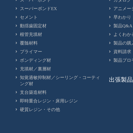
スーパーボンド
カタログ
スーパーボンドEX
アニメー
セメント
早わかり
動揺歯固定材
製品Q&A
根管充填材
よくわか
覆髄材料
製品の購
プライマー
資料請求
ボンディング材
製品プロ
充填材／裏層材
知覚過敏抑制材／シーリング・コーティ
出張製品
ング材
支台築造材料
即時重合レジン・床用レジン
硬質レジン・その他