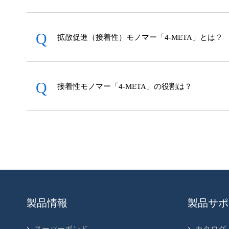
フ
ッ
タ
ー
拡散促進（接着性）モノマー「4-META」とは？
へ
ジ
ャ
ン
接着性モノマー「4-META」の役割は？
プ
製品情報
製品サポ